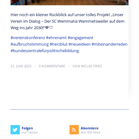
Hier noch ein kleiner Rückblick auf unser tolles Projekt „Unser
Verein im Dialog – Der SC Wemmatia Wemmetsweiler auf dem
Weg ins Jahr 2030!“💙🤍
#vereinskonferenz #ehrenamt #engagement
#aufbruchstimmung #herzblut #neueideen #miteinanderreden
#bundeszentralefürpolitischebildung
/
/
21. JUNI 2023
0 KOMMENTARE
VON
NICLAS FRIES
Folgen
Abonniere
auf Twitter
den RSS Feed