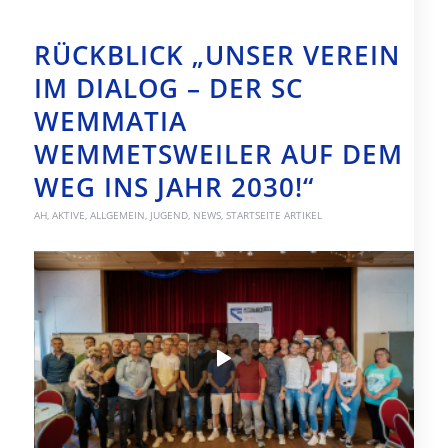
RÜCKBLICK „UNSER VEREIN
IM DIALOG – DER SC
WEMMATIA
WEMMETSWEILER AUF DEM
WEG INS JAHR 2030!“
AH
,
AKTIVE
,
ALLGEMEIN
,
JUGEND
,
NEWS
,
STARTSEITE ARTIKEL