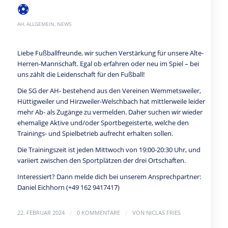
⚽️
AH
,
ALLGEMEIN
,
NEWS
Liebe Fußballfreunde, wir suchen Verstärkung für unsere Alte-
Herren-Mannschaft. Egal ob erfahren oder neu im Spiel – bei
uns zählt die Leidenschaft für den Fußball!
Die SG der AH- bestehend aus den Vereinen Wemmetsweiler,
Hüttigweiler und Hirzweiler-Welschbach hat mittlerweile leider
mehr Ab- als Zugänge zu vermelden. Daher suchen wir wieder
ehemalige Aktive und/oder Sportbegeisterte, welche den
Trainings- und Spielbetrieb aufrecht erhalten sollen.
Die Trainingszeit ist jeden Mittwoch von 19:00-20:30 Uhr, und
variiert zwischen den Sportplätzen der drei Ortschaften.
Interessiert? Dann melde dich bei unserem Ansprechpartner:
Daniel Eichhorn (+49 162 9417417)
/
/
22. FEBRUAR 2024
0 KOMMENTARE
VON
NICLAS FRIES