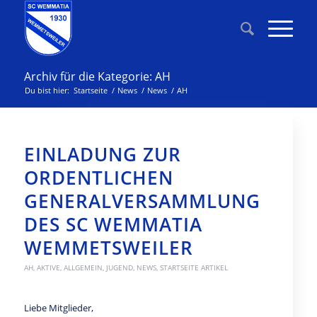
Archiv für die Kategorie: AH
Du bist hier:
Startseite
/
News
/
News
/
AH
EINLADUNG ZUR
ORDENTLICHEN
GENERALVERSAMMLUNG
DES SC WEMMATIA
WEMMETSWEILER
AH
,
AKTIVE
,
ALLGEMEIN
,
JUGEND
,
NEWS
,
STARTSEITE ARTIKEL
Liebe Mitglieder,