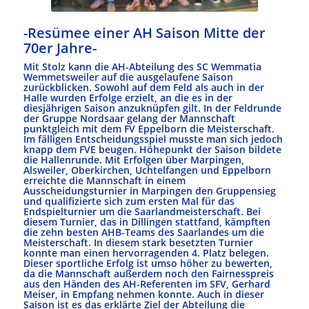
-Resümee einer AH Saison Mitte der
70er Jahre-
Mit Stolz kann die AH-Abteilung des SC Wemmatia
Wemmetsweiler auf die ausgelaufene Saison
zurückblicken. Sowohl auf dem Feld als auch in der
Halle wurden Erfolge erzielt, an die es in der
diesjährigen Saison anzuknüpfen gilt. In der Feldrunde
der Gruppe Nordsaar gelang der Mannschaft
punktgleich mit dem FV Eppelborn die Meisterschaft.
Im fälligen Entscheidungsspiel musste man sich jedoch
knapp dem FVE beugen. Höhepunkt der Saison bildete
die Hallenrunde. Mit Erfolgen über Marpingen,
Alsweiler, Oberkirchen, Uchtelfangen und Eppelborn
erreichte die Mannschaft in einem
Ausscheidungsturnier in Marpingen den Gruppensieg
und qualifizierte sich zum ersten Mal für das
Endspielturnier um die Saarlandmeisterschaft. Bei
diesem Turnier, das in Dillingen stattfand, kämpften
die zehn besten AHB-Teams des Saarlandes um die
Meisterschaft. In diesem stark besetzten Turnier
konnte man einen hervorragenden 4. Platz belegen.
Dieser sportliche Erfolg ist umso höher zu bewerten,
da die Mannschaft außerdem noch den Fairnesspreis
aus den Händen des AH-Referenten im SFV, Gerhard
Meiser, in Empfang nehmen konnte. Auch in dieser
Saison ist es das erklärte Ziel der Abteilung die