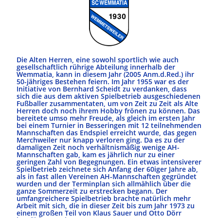
Die Alten Herren, eine sowohl sportlich wie auch
gesellschaftlich rührige Abteilung innerhalb der
Wemmatia, kann in diesem Jahr (2005 Anm.d.Red.) ihr
50-jähriges Bestehen feiern. Im Jahr 1955 war es der
Initiative von Bernhard Scheidt zu verdanken, dass
sich die aus dem aktiven Spielbetrieb ausgeschiedenen
Fußballer zusammentaten, um von Zeit zu Zeit als Alte
Herren doch noch ihrem Hobby frönen zu können. Das
bereitete umso mehr Freude, als gleich im ersten Jahr
bei einem Turnier in Besseringen mit 12 teilnehmenden
Mannschaften das Endspiel erreicht wurde, das gegen
Merchweiler nur knapp verloren ging. Da es zu der
damaligen Zeit noch verhältnismäßig wenige AH-
Mannschaften gab, kam es jährlich nur zu einer
geringen Zahl von Begegnungen. Ein etwas intensiverer
Spielbetrieb zeichnete sich Anfang der 60iger Jahre ab,
als in fast allen Vereinen AH-Mannschaften gegründet
wurden und der Terminplan sich allmählich über die
ganze Sommerzeit zu erstrecken begann. Der
umfangreichere Spielbetrieb brachte natürlich mehr
Arbeit mit sich, die in dieser Zeit bis zum Jahr 1973 zu
einem großen Teil von Klaus Sauer und Otto Dörr