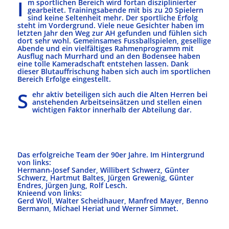
I
m sportlichen Bereich wird fortan disziplinierter
gearbeitet. Trainingsabende mit bis zu 20 Spielern
sind keine Seltenheit mehr. Der sportliche Erfolg
steht im Vordergrund. Viele neue Gesichter haben im
letzten Jahr den Weg zur AH gefunden und fühlen sich
dort sehr wohl. Gemeinsames Fussballspielen, gesellige
Abende und ein vielfältiges Rahmenprogramm mit
Ausflug nach Murrhard und an den Bodensee haben
eine tolle Kameradschaft entstehen lassen. Dank
dieser Blutauffrischung haben sich auch im sportlichen
Bereich Erfolge eingestellt.
S
ehr aktiv beteiligen sich auch die Alten Herren bei
anstehenden Arbeitseinsätzen und stellen einen
wichtigen Faktor innerhalb der Abteilung dar.
Das erfolgreiche Team der 90er Jahre. Im Hintergrund
von links:
Hermann-Josef Sander, Willibert Schwerz, Günter
Schwerz, Hartmut Baltes, Jürgen Grewenig, Günter
Endres, Jürgen Jung, Rolf Lesch.
Knieend von links:
Gerd Woll, Walter Scheidhauer, Manfred Mayer, Benno
Bermann, Michael Heriat und Werner Simmet.