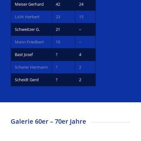
Meiser Gerhard
42
24
Licht Herbert
23
15
Schweitzer G.
21
–
Mann Friedbert
10
–
Bast Josef
?
4
Scherer Hermann
?
2
Scheidt Gerd
?
2
Galerie 60er – 70er Jahre