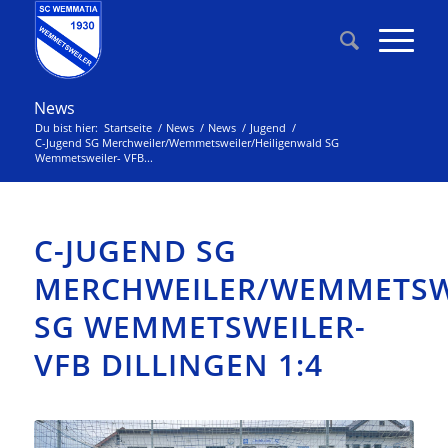
News
Du bist hier:
Startseite
/
News
/
News
/
Jugend
/
C-Jugend SG Merchweiler/Wemmetsweiler/Heiligenwald SG
Wemmetsweiler- VFB...
C-JUGEND SG
MERCHWEILER/WEMMETSW
SG WEMMETSWEILER-
VFB DILLINGEN 1:4