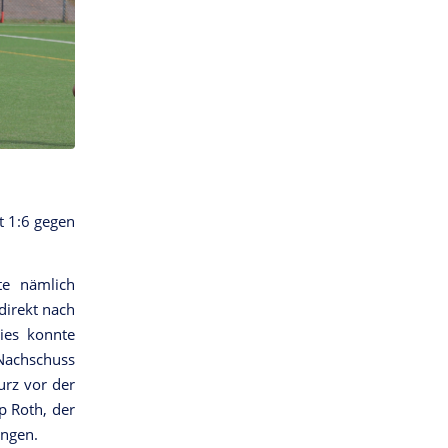
t 1:6 gegen
te nämlich
direkt nach
ies konnte
Nachschuss
urz vor der
p Roth, der
ingen.