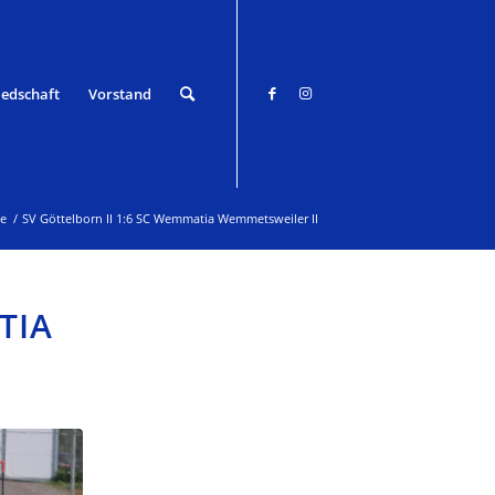
iedschaft
Vorstand
ve
/
SV Göttelborn II 1:6 SC Wemmatia Wemmetsweiler II
TIA