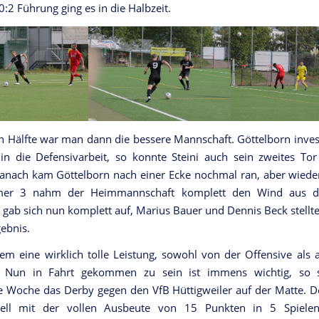
0:2 Führung ging es in die Halbzeit.
n Hälfte war man dann die bessere Mannschaft. Göttelborn invest
in die Defensivarbeit, so konnte Steini auch sein zweites To
Danach kam Göttelborn nach einer Ecke nochmal ran, aber wieder
er 3 nahm der Heimmannschaft komplett den Wind aus de
 gab sich nun komplett auf, Marius Bauer und Dennis Beck stellt
ebnis.
llem eine wirklich tolle Leistung, sowohl von der Offensive als 
. Nun in Fahrt gekommen zu sein ist immens wichtig, so 
Woche das Derby gegen den VfB Hüttigweiler auf der Matte. D
uell mit der vollen Ausbeute von 15 Punkten in 5 Spiel