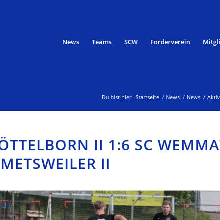
News
Teams
SCW
Förderverein
Mitgl
Du bist hier:
Startseite
/
News
/
News
/
Akti
ÖTTELBORN II 1:6 SC WEMMA
ETSWEILER II