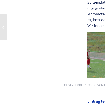
Spitzenpla
dagegenh
Wemmetswei
ist, lässt
SC Wemmatia
Wemmetsweiler II 4:1
Wir freuen
SG Scheuern-
Steinbach/Dörsdorf II
/
19. SEPTEMBER 2023
VON
Eintrag te