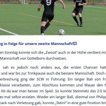
ieg in Folge für unsere zweite Mannschaft!💥
n Sonntag konnte sich die „Zwoot“ auch in der Höhe verdient mi
 Mannschaft von Göttelborn durchsetzen.
 sah es jedoch noch anders aus, die ersten Chancen hat
 und war bis zur Trinkpause auch die bessere Mannschaft. Doch 
terbrechung ging der SCW in Führung: Ein langer Ball von Fr
 klasse verarbeiten, zum Abschluss kommen und Mauer den 
 Ab da war man besser im Spiel. So konnte Steinmetz das 2:0 k
es mal selbst erzielen. Wieder ein langer Ball, diesmal von Philip
ack nach Verletzung gab, konnte „Steini“ in eine gute Position br