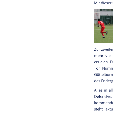
Mit dieser 
Zur zweite
mehr viel 
erzielen. 
Tor Numm
Göttelborn
das Enderg
Alles in a
Defensive
kommende 
steht akt