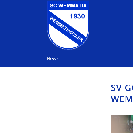
News
SV G
WEMM